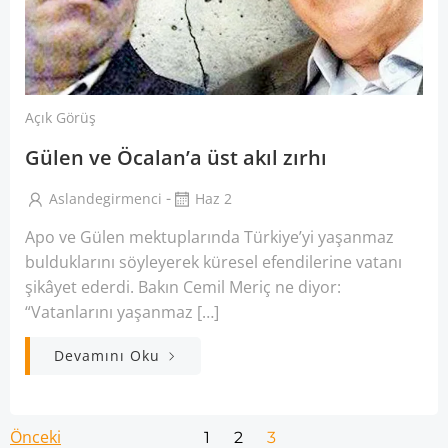
Açık Görüş
Gülen ve Öcalan’a üst akıl zırhı
-
Aslandegirmenci
Haz 2
Apo ve Gülen mektuplarında Türkiye’yi yaşanmaz
bulduklarını söyleyerek küresel efendilerine vatanı
şikâyet ederdi. Bakın Cemil Meriç ne diyor:
“Vatanlarını yaşanmaz […]
Devamını Oku
Posts
Posts
Önceki
Page
Page
Page
1
2
3