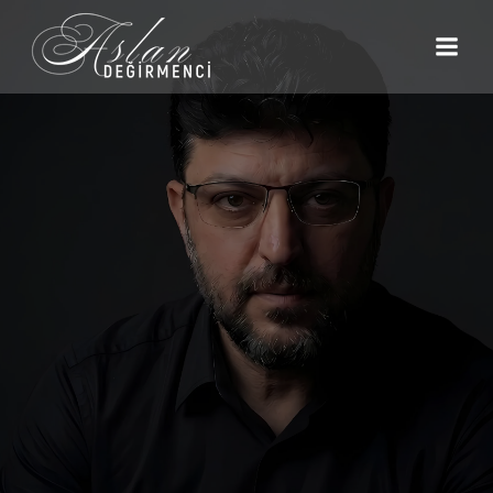
İçeriğe
geç